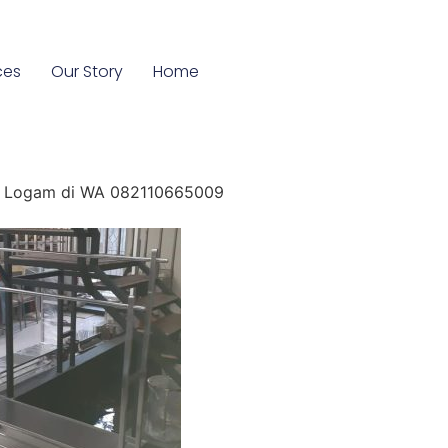
ces
Our Story
Home
ang Logam di WA 082110665009