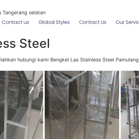
g Tangerang selatan
Contact us
Global Styles
Contact Us
Our Servi
ss Steel
 silahkan hubungi kami Bengkel Las Stainless Steel Pamul