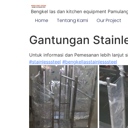
Bengkel las dan kitchen equipment Pamulan
Home
Tentang Kami
Our Project
Gantungan Stainle
Untuk informasi dan Pemesanan lebih lanjut
#stainlesssteel
#bengkellasstainlesssteel